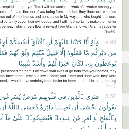
accepted their prayer: That I will not waste the work of a worker among you,
le or female, the one of you being from the other; they, therefore, who fled
ned out of their homes and persecuted in My way and who fought and were
most certainly cover their evil deeds, and I will most certainly make them enter
 beneath which rivers flow; a reward from Allah, and with Allah is yet better
reward.
ٱ
أَوِ
أَنفُسَكُمْ
ٱقْتُلُوٓا۟
أَنِ
عَلَيْهِمْ
كَتَبْنَا
أَنَّا
وَلَوْ
4:66
مِن
دِيَٰرِكُم
مَّا
فَعَلُوهُ
إِلَّا
قَلِيلٌ
مِّنْهُمْ
وَلَوْ
أَنَّهُمْ
فَعَلُ
يُوعَظُونَ
بِهِۦ
لَكَانَ
خَيْرًا
لَّهُمْ
وَأَشَدَّ
تَثْبِيتًا
 prescribed for them: Lay down your lives or go forth from your homes, they
not have done it except a few of them; and if they had done what they were
ed, it would have certainly been better for them and best in strengthening
(them);
يُسَٰرِعُونَ
مَّرَضٌ
قُلُوبِهِم
فِى
ٱلَّذِينَ
فَتَرَى
5:52
يَقُولُونَ
نَخْشَىٰٓ
أَن
تُصِيبَنَا
دَآئِرَةٌ
فَعَسَى
ٱللَّهُ
أَن
بِٱلْفَتْحِ
أَوْ
أَمْرٍ
مِّنْ
عِندِهِۦ
فَيُصْبِحُوا۟
عَلَىٰ
مَآ
أَ
فِىٓ
أَنفُسِهِمْ
نَٰدِمِينَ