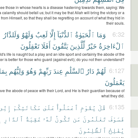
 see those in whose hearts is a disease hastening towards them, saying: We
 a calamity should befall us; but it may be that Allah will bring the victory or a
from Himself, so that they shall be regretting on account of what they hid in
their souls.
وَلَلدَّارُ
وَلَهْوٌ
لَعِبٌ
إِلَّا
ٱلدُّنْيَآ
ٱلْحَيَوٰةُ
وَمَا
6:32
ٱلْءَاخِرَةُ
خَيْرٌ
لِّلَّذِينَ
يَتَّقُونَ
أَفَلَا
تَعْقِلُونَ
ld's life is naught but a play and an idle sport and certainly the abode of the
ter is better for those who guard (against evil); do you not then understand?
بِمَا
وَلِيُّهُم
وَهُوَ
رَبِّهِمْ
عِندَ
ٱلسَّلَٰمِ
دَارُ
لَهُمْ
6:127
يَعْمَلُونَ
ave the abode of peace with their Lord, and He is their guardian because of
what they did.
إِنِّى
مَكَانَتِكُمْ
عَلَىٰ
ٱعْمَلُوا۟
يَٰقَوْمِ
قُلْ
6:135
فَسَوْفَ
تَعْلَمُونَ
مَن
تَكُونُ
لَهُۥ
عَٰقِبَةُ
ٱلدَّارِ
إ
يُفْلِحُ
ٱلظَّٰلِمُونَ