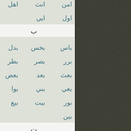
امن
انث
اهل
اول
ايي
ب
باس
بخس
بدل
برر
بصر
بطر
بعث
بعد
بعض
بغي
بني
بوا
بور
بيت
بيع
بين
ت