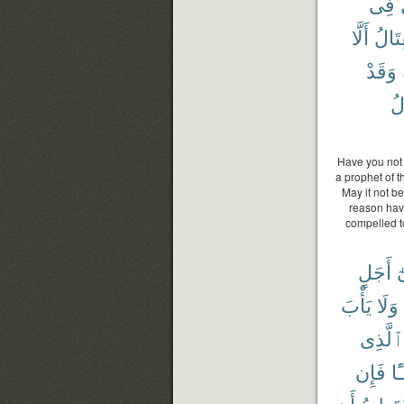
فِى
تَالُ
أَلَّا
وَقَدْ
لُ
Have you not 
a prophet of t
May it not be
reason have
compelled t
ٓ
أَجَلٍ
وَلَا
يَأْبَ
ٱلَّذِى
ًا
فَإِن