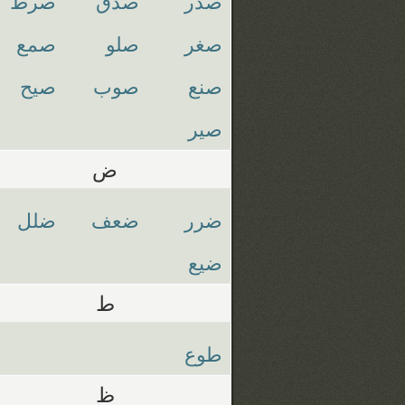
صدر
صدق
صرط
صغر
صلو
صمع
صنع
صوب
صيح
صير
ض
ضرر
ضعف
ضلل
ضيع
ط
طوع
ظ