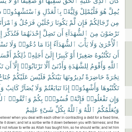
كَانَ
ٱلَّذِى
عَلَيْهِ
ٱلْحَقُّ
سَفِيهًا
أَوْ
ضَعِيفًا
أَوْ
لَا
يَسْ
يُمِلَّ
هُوَ
فَلْيُمْلِلْ
وَلِيُّهُۥ
بِٱلْعَدْلِ
وَٱسْتَشْهِدُوا۟
ش
مِن
رِّجَالِكُمْ
فَإِن
لَّمْ
يَكُونَا
رَجُلَيْنِ
فَرَجُلٌ
وَٱمْرَأَت
تَرْضَوْنَ
مِنَ
ٱلشُّهَدَآءِ
أَن
تَضِلَّ
إِحْدَىٰهُمَا
فَتُذَكِّرَ
إِ
ٱلْأُخْرَىٰ
وَلَا
يَأْبَ
ٱلشُّهَدَآءُ
إِذَا
مَا
دُعُوا۟
وَلَا
تَسْـ
أَن
تَكْتُبُوهُ
صَغِيرًا
أَوْ
كَبِيرًا
إِلَىٰٓ
أَجَلِهِۦ
ذَٰلِكُمْ
أَقْسَ
ٱللَّهِ
وَأَقْوَمُ
لِلشَّهَٰدَةِ
وَأَدْنَىٰٓ
أَلَّا
تَرْتَابُوٓا۟
إِلَّآ
أَن
تَ
تِجَٰرَةً
حَاضِرَةً
تُدِيرُونَهَا
بَيْنَكُمْ
فَلَيْسَ
عَلَيْكُمْ
جُنَاح
تَكْتُبُوهَا
وَأَشْهِدُوٓا۟
إِذَا
تَبَايَعْتُمْ
وَلَا
يُضَآرَّ
كَاتِبٌ
وَل
وَإِن
تَفْعَلُوا۟
فَإِنَّهُۥ
فُسُوقٌۢ
بِكُمْ
وَٱتَّقُوا۟
ٱللّ
وَيُعَلِّمُكُمُ
ٱللَّهُ
وَٱللَّهُ
بِكُلِّ
شَىْءٍ
عَلِيمٌ
lieve! when you deal with each other in contracting a debt for a fixed time,
te it down; and let a scribe write it down between you with fairness; and the
 not refuse to write as Allah has taught him, so he should write; and let him