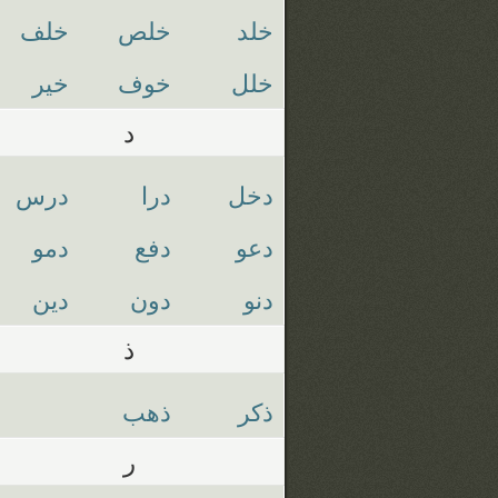
خلد
خلص
خلف
خلل
خوف
خير
د
دخل
درا
درس
دعو
دفع
دمو
دنو
دون
دين
ذ
ذكر
ذهب
ر