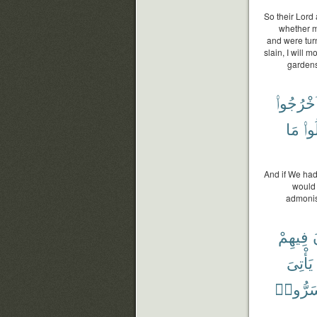
So their Lord 
whether ma
and were tur
slain, I will 
gardens
خْرُجُوا۟
وا۟
مَا
And if We had
would 
admonish
فِيهِمْ
يَأْتِىَ
سَرُّوا۟