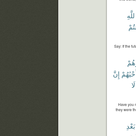
لَّهِ
تُمْ
Say: If the fu
هُمْ
َحْيَٰهُمْ
إِنَّ
لَا
Have you n
they were th
بَعْدِ