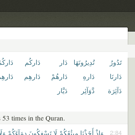
تَدُورُ
تُدِيرُونَهَا
دَار
دَاركُم
دَاركُم
دَارنَا
دَارهِ
دَارهُمْ
دَارهِم
دَارهِم
دَآئِرَة
دَّوَآئِر
دَيَّار
 53 times in the Quran.
وَلَ
دِمَآءَكُمْ
تَسْفِكُونَ
لَا
مِيثَٰقَكُمْ
أَخَذْنَا
وَإِذْ
2:84