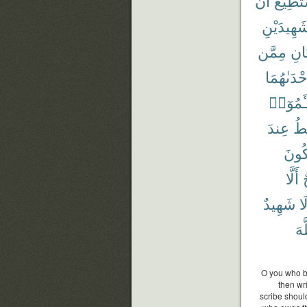
تَطِيعُ
أَن
َهِيدَيْنِ
َانِ
مِمَّن
حْدَىٰهُمَا
َٔمُوٓا۟
طُ
عِندَ
كُونَ
ٌ
أَلَّا
َا
شَهِيدٌ
َهَ
O you who be
then wri
scribe should