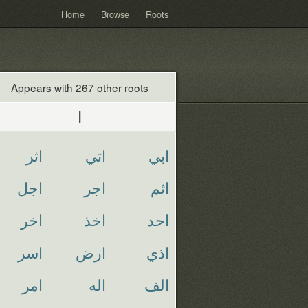
Home
Browse
Roots
Appears with 267 other roots
ا
ابي
اتي
اثر
اثم
اجر
اجل
احد
اخذ
اخر
اذي
ارض
اسر
الف
اله
امر