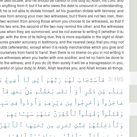
 debt dictate, and he should be careful of (his duty to) Allah, his Lord, and
h anything from it; but if he who owes the debt is unsound in understanding,
f) he is not able to dictate himself, let his guardian dictate with fairness; and
itness from among your men two witnesses; but if there are not two men, then
two women from among those whom you choose to be witnesses, so that if
the two errs, the second of the two may remind the other; and the witnesses
fuse when they are summoned; and be not averse to writing it (whether it is)
ge, with the time of its falling due; this is more equitable in the sight of Allah
ures greater accuracy in testimony, and the nearest (way) that you may not
oubts (afterwards), except when it is ready merchandise which you give and
urselves from hand to hand, then there is no blame on you in not writing it
e witnesses when you barter with one another, and let no harm be done to
 to the witness; and if you do (it) then surely it will be a transgression in you,
areful of (your duty) to Allah, Allah teaches you, and Allah knows all things.
عَ
أُضِيعُ
لَآ
أَنِّى
رَبُّهُمْ
لَهُمْ
فَٱسْتَجَابَ
3:195
مِّنكُم
مِّن
ذَكَرٍ
أَوْ
أُنثَىٰ
بَعْضُكُم
مِّنۢ
بَعْضٍ
فَٱلّ
هَاجَرُوا۟
وَأُخْرِجُوا۟
مِن
دِيَٰرِهِمْ
وَأُوذُوا۟
فِى
سَبِ
وَقَٰتَلُوا۟
وَقُتِلُوا۟
لَأُكَفِّرَنَّ
عَنْهُمْ
سَيِّـَٔاتِهِمْ
وَلَأُدْخِلَنَّهُمْ
جَنَّٰتٍ
تَجْرِى
مِن
تَحْتِهَا
ٱلْأَنْهَٰرُ
مِّنْ
عِندِ
ٱللَّهِ
وَٱللَّهُ
عِندَهُۥ
حُسْنُ
ٱلثَّوَابِ