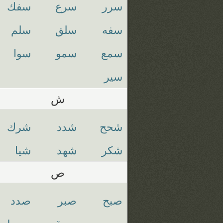
سرر
سرع
سفك
سفه
سلق
سلم
سمع
سمو
سوا
سير
ش
شحح
شدد
شرك
شكر
شهد
شيا
ص
صبح
صبر
صدد