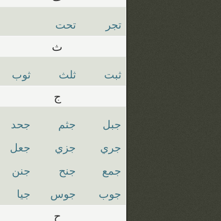
تجر
تحت
ث
ثبت
ثلث
ثوب
ج
جبل
جثم
جحد
جري
جزي
جعل
جمع
جنح
جنن
جوب
جوس
جيا
ح