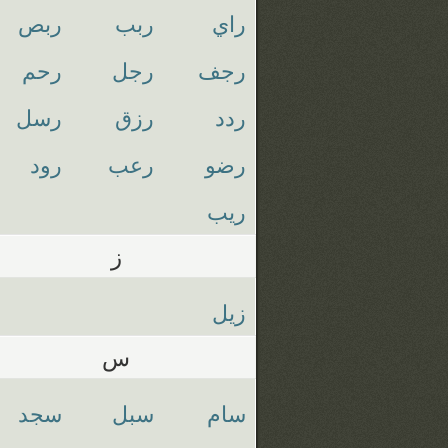
راي
ربب
ربص
رجف
رجل
رحم
ردد
رزق
رسل
رضو
رعب
رود
ريب
ز
زيل
س
سام
سبل
سجد