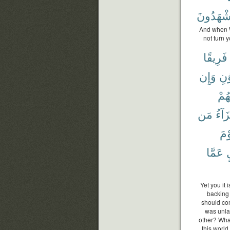
شْهَدُونَ
And when W
not turn 
فَرِيقًا
ٰنِ
وَإِن
هُمْ
َآءُ
مَن
ْمَ
ٍ
عَمَّا
Yet you it
backing 
should com
was unlaw
other? What
this world