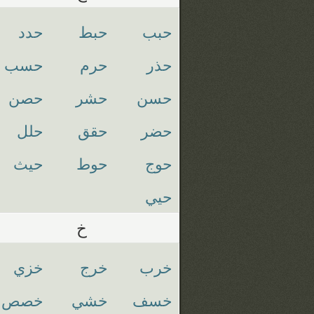
حبب
حبط
حدد
حذر
حرم
حسب
حسن
حشر
حصن
حضر
حقق
حلل
حوج
حوط
حيث
حيي
خ
خرب
خرج
خزي
خسف
خشي
خصص