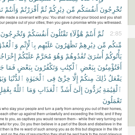
تُخْرِجُونَ
أَنفُسَكُم
مِّن
دِيَٰرِكُمْ
ثُمَّ
أَقْرَرْتُمْ
وَأَنتُمْ
تَ
e made a covenant with you: You shall not shed your blood and you shall
your people out of your cities; then you gave a promise while you witnessed.
وَتُخْرِجُونَ
أَنفُسَكُمْ
تَقْتُلُونَ
هَٰٓؤُلَآءِ
أَنتُمْ
ثُمَّ
2:85
مِّنكُم
مِّن
دِيَٰرِهِمْ
تَظَٰهَرُونَ
عَلَيْهِم
بِٱلْإِثْمِ
وَٱلْعُدْوَ
يَأْتُوكُمْ
أُسَٰرَىٰ
تُفَٰدُوهُمْ
وَهُوَ
مُحَرَّمٌ
عَلَيْكُمْ
إِخْرَاجُ
أَفَتُؤْمِنُونَ
بِبَعْضِ
ٱلْكِتَٰبِ
وَتَكْفُرُونَ
بِبَعْضٍ
فَمَا
جَز
يَفْعَلُ
ذَٰلِكَ
مِنكُمْ
إِلَّا
خِزْىٌ
فِى
ٱلْحَيَوٰةِ
ٱلدُّنْيَا
وَيَو
ٱلْقِيَٰمَةِ
يُرَدُّونَ
إِلَىٰٓ
أَشَدِّ
ٱلْعَذَابِ
وَمَا
ٱللَّهُ
بِغَٰفِل
تَعْمَلُونَ
 is who slay your people and turn a party from among you out of their homes,
each other up against them unlawfully and exceeding the limits; and if they
e to you, as captives you would ransom them-- while their very turning out
ful for you. Do you then believe in a part of the Book and disbelieve in the
 then is the re ward of such among you as do this but disgrace in the life of
, and on the day of resurrection they shall be sent back to the most grievous