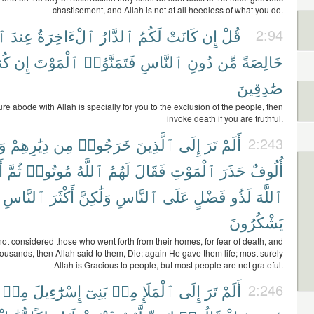
chastisement, and Allah is not at all heedless of what you do.
ٱل
عِندَ
ٱلْءَاخِرَةُ
ٱلدَّارُ
لَكُمُ
كَانَتْ
إِن
قُلْ
2:94
خَالِصَةً
مِّن
دُونِ
ٱلنَّاسِ
فَتَمَنَّوُا۟
ٱلْمَوْتَ
إِن
كُن
صَٰدِقِينَ
ture abode with Allah is specially for you to the exclusion of the people, then
invoke death if you are truthful.
وَ
دِيَٰرِهِمْ
مِن
خَرَجُوا۟
ٱلَّذِينَ
إِلَى
تَرَ
أَلَمْ
2:243
أُلُوفٌ
حَذَرَ
ٱلْمَوْتِ
فَقَالَ
لَهُمُ
ٱللَّهُ
مُوتُوا۟
ثُمَّ
أ
ٱللَّهَ
لَذُو
فَضْلٍ
عَلَى
ٱلنَّاسِ
وَلَٰكِنَّ
أَكْثَرَ
ٱلنَّاسِ
يَشْكُرُونَ
ot considered those who went forth from their homes, for fear of death, and
ousands, then Allah said to them, Die; again He gave them life; most surely
Allah is Gracious to people, but most people are not grateful.
مِنۢ
إِسْرَٰٓءِيلَ
بَنِىٓ
مِنۢ
ٱلْمَلَإِ
إِلَى
تَرَ
أَلَمْ
2:246