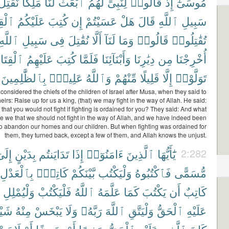
مُوسَىٰٓ
إِذْ
قَالُوا۟
لِنَبِىٍّ
لَّهُمُ
ٱبْعَثْ
لَنَا
مَلِكًا
نُّقَٰتِلْ
سَبِيلِ
ٱللَّهِ
قَالَ
هَلْ
عَسَيْتُمْ
إِن
كُتِبَ
عَلَيْكُمُ
ٱلْقِ
تُقَٰتِلُوا۟
قَالُوا۟
وَمَا
لَنَآ
أَلَّا
نُقَٰتِلَ
فِى
سَبِيلِ
ٱللَّهِ
أُخْرِجْنَا
مِن
دِيَٰرِنَا
وَأَبْنَآئِنَا
فَلَمَّا
كُتِبَ
عَلَيْهِمُ
ٱلْقِتَا
تَوَلَّوْا۟
إِلَّا
قَلِيلًا
مِّنْهُمْ
وَٱللَّهُ
عَلِيمٌۢ
بِٱلظَّٰلِمِينَ
considered the chiefs of the children of Israel after Musa, when they said to
heirs: Raise up for us a king, (that) we may fight in the way of Allah. He said:
 that you would not fight if fighting is ordained for you? They said: And what
 we that we should not fight in the way of Allah, and we have indeed been
o abandon our homes and our children. But when fighting was ordained for
them, they turned back, except a few of them, and Allah knows the unjust.
إِلَىٰ
بِدَيْنٍ
تَدَايَنتُم
إِذَا
ءَامَنُوٓا۟
ٱلَّذِينَ
يَٰٓأَيُّهَا
2:282
مُّسَمًّى
فَٱكْتُبُوهُ
وَلْيَكْتُب
بَّيْنَكُمْ
كَاتِبٌۢ
بِٱلْعَدْلِ
كَاتِبٌ
أَن
يَكْتُبَ
كَمَا
عَلَّمَهُ
ٱللَّهُ
فَلْيَكْتُبْ
وَلْيُمْلِلِ
عَلَيْهِ
ٱلْحَقُّ
وَلْيَتَّقِ
ٱللَّهَ
رَبَّهُۥ
وَلَا
يَبْخَسْ
مِنْهُ
شَيْـٔ