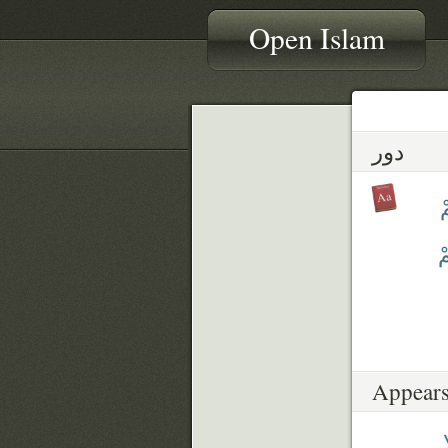
Open Islam
دور
ْ
ْ
Appears
ا