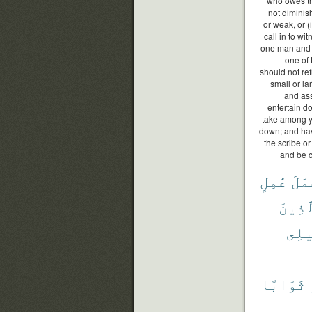
who owes the
not diminis
or weak, or (i
call in to w
one man and 
one of 
should not re
small or lar
and ass
entertain d
take among yo
down; and hav
the scribe or
and be c
مَلَ
عَٰمِلٍ
َذِينَ
يلِى
ثَوَابًا