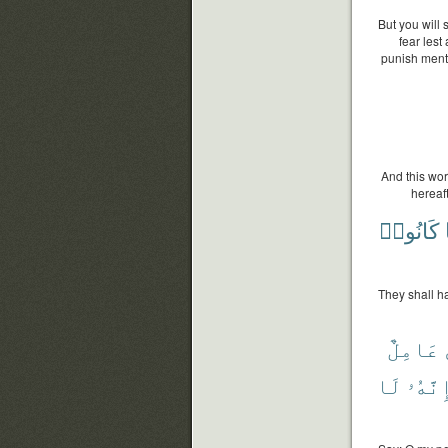
But you will
fear lest
punish ment 
And this wor
hereaf
كَانُوا۟
They shall h
عَامِلٌ
ِنَّهُۥ
لَا