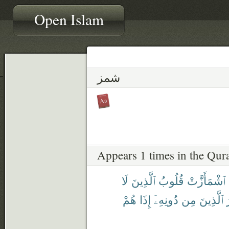
Open Islam
شمز
Appears 1 times in the Qur
ٱشْمَأَزَّتْ
قُلُوبُ
ٱلَّذِينَ
لَا
ٱلَّذِينَ
مِن
دُونِهِۦٓ
إِذَا
هُمْ